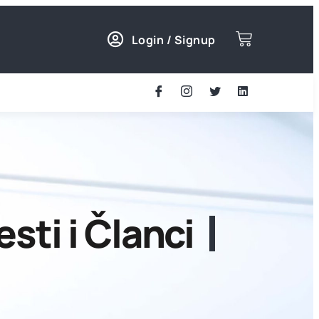
Login / Signup
esti i Članci