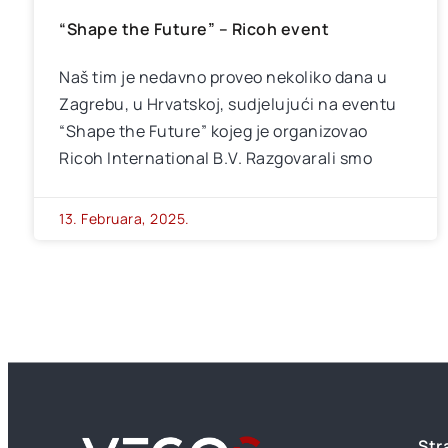
“Shape the Future” – Ricoh event
Naš tim je nedavno proveo nekoliko dana u
Zagrebu, u Hrvatskoj, sudjelujući na eventu
“Shape the Future” kojeg je organizovao
Ricoh International B.V. Razgovarali smo
13. Februara, 2025.
Str