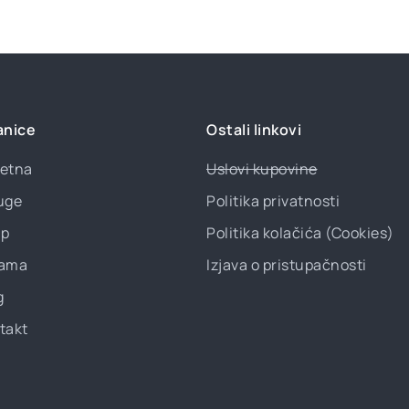
anice
Ostali linkovi
etna
Uslovi kupovine
uge
Politika privatnosti
p
Politika kolačića (Cookies)
ama
Izjava o pristupačnosti
g
takt