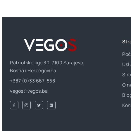
Str
Poč
Patriotske lige 30, 7100 Sarajevo,
Usl
Bosna i Hercegovina
Sho
+387 (0)33 667-558
O n
vegos@vegos.ba
Blo
Kon