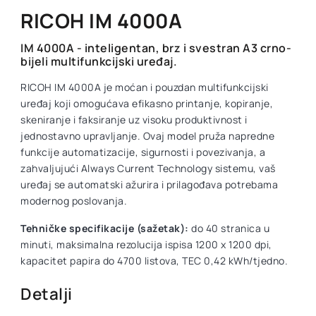
RICOH IM 4000A
IM 4000A - inteligentan, brz i svestran A3 crno-
bijeli multifunkcijski uređaj.
RICOH IM 4000A je moćan i pouzdan multifunkcijski
uređaj koji omogućava efikasno printanje, kopiranje,
skeniranje i faksiranje uz visoku produktivnost i
jednostavno upravljanje. Ovaj model pruža napredne
funkcije automatizacije, sigurnosti i povezivanja, a
zahvaljujući Always Current Technology sistemu, vaš
uređaj se automatski ažurira i prilagođava potrebama
modernog poslovanja.
Tehničke specifikacije (sažetak):
do 40 stranica u
minuti, maksimalna rezolucija ispisa 1200 x 1200 dpi,
kapacitet papira do 4700 listova, TEC 0,42 kWh/tjedno.
Detalji