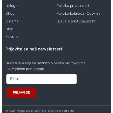
Usluge
Politika privatnosti
Shop
Politika kolačića (Cookies)
O nama
Izjava o pristupačnosti
Blog
Kontakt
Prijavite se naš newsletter!
Budite prvi koji će saznati o novim proizvodima i
specijalnim ponudama
PRIJAVI SE
© 2026. Vegos d.o.o. Sarajevo | Sva prava zadržana