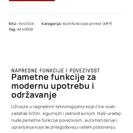
SKU:
IM4000A
Kategorija:
Multifunkcijski printer (MFP)
Tag:
IM 4000A
NAPREDNE FUNKCIJE I POVEZIVOST
Pametne funkcije za
modernu upotrebu i
održavanje
Uživajte u naprednim tehnologijama koje čine svaki
zadatak bržim, sigurnijim i jednostavnijim. Naši uređaji
nude pametne funkcije povezivosti, automatizacije i
upravljanja koje se prilagođavaju vašem poslovanju.