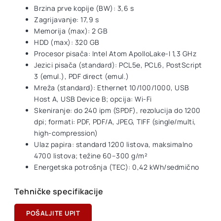
Brzina prve kopije (BW): 3,6 s
Zagrijavanje: 17,9 s
Memorija (max): 2 GB
HDD (max): 320 GB
Procesor pisača: Intel Atom ApolloLake-I 1,3 GHz
Jezici pisača (standard): PCL5e, PCL6, PostScript
3 (emul.), PDF direct (emul.)
Mreža (standard): Ethernet 10/100/1000, USB
Host A, USB Device B; opcija: Wi-Fi
Skeniranje: do 240 ipm (SPDF), rezolucija do 1200
dpi; formati: PDF, PDF/A, JPEG, TIFF (single/multi,
high-compression)
Ulaz papira: standard 1200 listova, maksimalno
4700 listova; težine 60–300 g/m²
Energetska potrošnja (TEC): 0,42 kWh/sedmično
Tehničke specifikacije
POŠALJITE UPIT