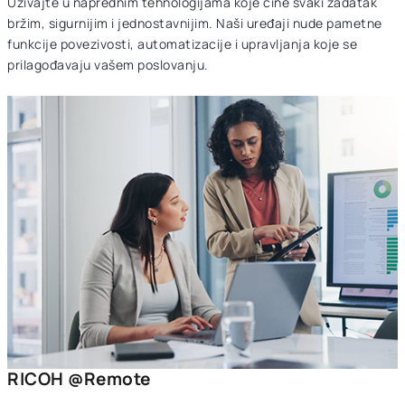
Uživajte u naprednim tehnologijama koje čine svaki zadatak
bržim, sigurnijim i jednostavnijim. Naši uređaji nude pametne
funkcije povezivosti, automatizacije i upravljanja koje se
prilagođavaju vašem poslovanju.
RICOH @Remote