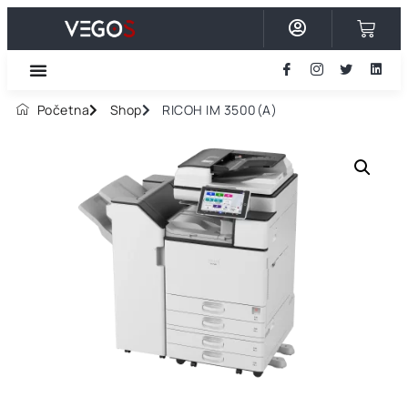
Početna
Shop
RICOH IM 3500(A)