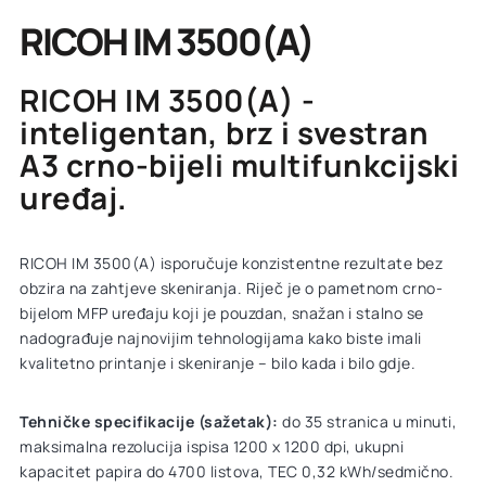
RICOH IM 3500(A)
RICOH IM 3500(A) -
inteligentan, brz i svestran
A3 crno-bijeli multifunkcijski
uređaj.
RICOH IM 3500(A) isporučuje konzistentne rezultate bez
obzira na zahtjeve skeniranja. Riječ je o pametnom crno-
bijelom MFP uređaju koji je pouzdan, snažan i stalno se
nadograđuje najnovijim tehnologijama kako biste imali
kvalitetno printanje i skeniranje – bilo kada i bilo gdje.
Tehničke specifikacije (sažetak):
do 35 stranica u minuti,
maksimalna rezolucija ispisa 1200 x 1200 dpi, ukupni
kapacitet papira do 4700 listova, TEC 0,32 kWh/sedmično.