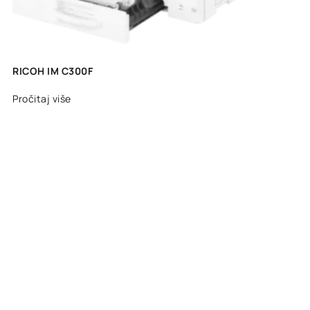
RICOH IM C300F
Pročitaj više
Ostvarite popust!
Prijavite se na naš newsletter
PRIJAVI SE