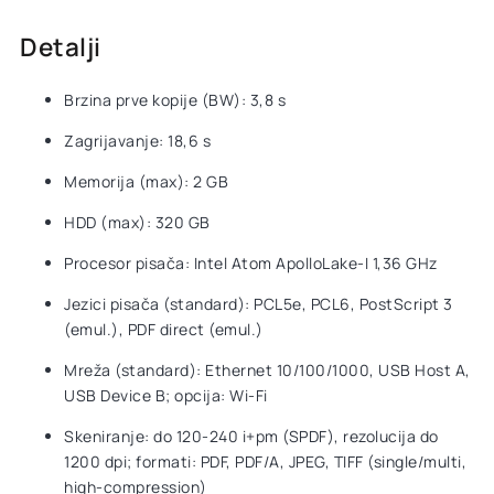
Detalji
Brzina prve kopije (BW): 3,8 s
Zagrijavanje: 18,6 s
Memorija (max): 2 GB
HDD (max): 320 GB
Procesor pisača: Intel Atom ApolloLake-I 1,36 GHz
Jezici pisača (standard): PCL5e, PCL6, PostScript 3
(emul.), PDF direct (emul.)
Mreža (standard): Ethernet 10/100/1000, USB Host A,
USB Device B; opcija: Wi-Fi
Skeniranje: do 120-240 i+pm (SPDF), rezolucija do
1200 dpi; formati: PDF, PDF/A, JPEG, TIFF (single/multi,
high-compression)