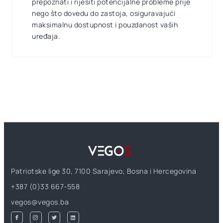
prepoznati i riješiti potencijalne probleme prije
nego što dovedu do zastoja, osiguravajući
maksimalnu dostupnost i pouzdanost vaših
uređaja.
Patriotske lige 30, 7100 Sarajevo, Bosna i Hercegovina
+387 (0)33 667-558
vegos@vegos.ba