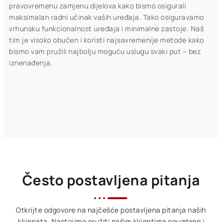
pravovremenu zamjenu dijelova kako bismo osigurali
maksimalan radni učinak vaših uređaja. Tako osiguravamo
vrhunsku funkcionalnost uređaja i minimalne zastoje. Naš
tim je visoko obučen i koristi najsavremenije metode kako
bismo vam pružili najbolju moguću uslugu svaki put – bez
iznenađenja.
Često postavljena pitanja
Otkrijte odgovore na najčešće postavljena pitanja naših
klijenata. Nastojimo pružiti našim klijentima pouzdane i