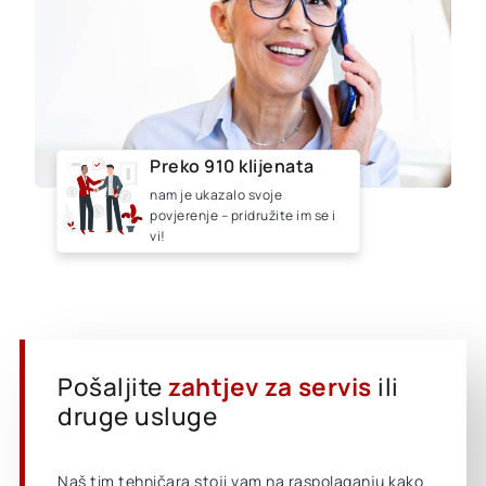
Preko 910 klijenata
nam je ukazalo svoje
povjerenje – pridružite im se i
vi!
Pošaljite
zahtjev za servis
ili
druge usluge
Naš tim tehničara stoji vam na raspolaganju kako