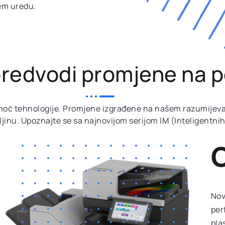
em uredu.
predvodi promjene na p
 moć tehnologije. Promjene izgrađene na našem razumijev
aljinu. Upoznajte se sa najnovijom serijom IM (Inteligentn
O
Nov
per
pla