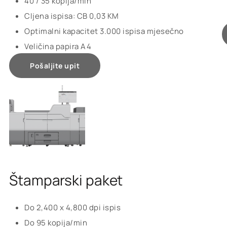
40 / 35 kopija/min
CIjena ispisa: CB 0,03 KM
Optimalni kapacitet 3.000 ispisa mjesečno
Veličina papira A4
Pošaljite upit
Štamparski paket
Do 2,400 x 4,800 dpi ispis
Do 95 kopija/min