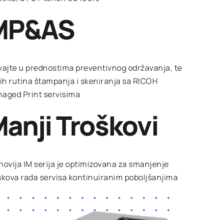
MP&AS
vajte u prednostima preventivnog održavanja, te
jih rutina štampanja i skeniranja sa RICOH
aged Print servisima
anji Troškovi
novija IM serija je optimizovana za smanjenje
škova rada servisa kontinuiranim poboljšanjima