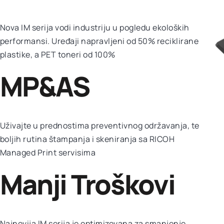
Nova IM serija vodi industriju u pogledu ekoloških
performansi.
Uređaji napravljeni od 50%
reciklirane
plastike
, a PET toneri od 100%
MP&AS
Uživajte u prednostima preventivnog održavanja, te
boljih rutina štampanja i skeniranja sa RICOH
Managed Print servisima
Manji Troškovi
Najnovija IM serija je optimizovana za smanjenje