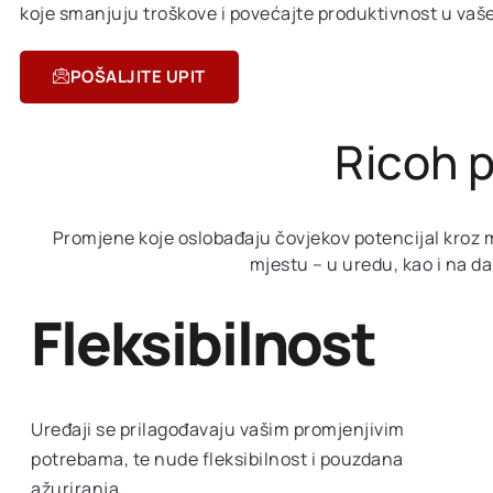
koje smanjuju troškove i povećajte produktivnost u vaš
POŠALJITE UPIT
Ricoh 
Promjene koje oslobađaju čovjekov potencijal kroz
mjestu – u uredu, kao i na d
Fleksibilnost
Uređaji se prilagođavaju vašim promjenjivim
potrebama, te nude fleksibilnost i pouzdana
ažuriranja