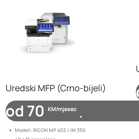
Uredski MFP (Crno-bijeli)
od 70
KM/mjesec
*
Modeli: RICOH MP 402 / IM 350