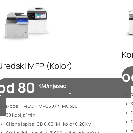
Ko
Uredski MFP (Kolor)
o
od 80
KM/mjesec
*
3
Modeli: RICOH MPC307 / IMC300
C
30 kopija/min
O
CIjena ispisa: CB 0,03KM; Kolor 0,20KM
V
Optimalni kapacitet 3.000 ispisa mjesečno