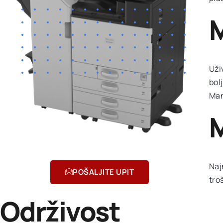
Uži
bol
Man
M
Naj
POŠALJITE UPIT
tro
Održivost