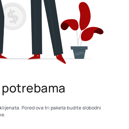
m potrebama
lijenata. Pored ova tri paketa budite slobodni
me.