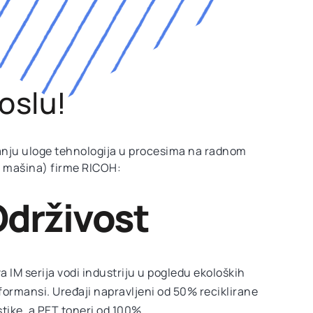
oslu!
anju uloge tehnologija u procesima na radnom
ih mašina) firme RICOH:
drživost
a IM serija vodi industriju u pogledu ekoloških
formansi. Uređaji napravljeni od 50%
reciklirane
stike
, a PET toneri od 100%