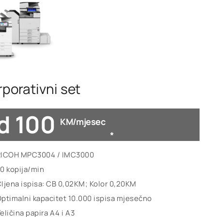
rporativni set
d 100
KM/mjesec
*
RICOH MPC3004 / IMC3000
0 kopija/min
Ijena ispisa: CB 0,02KM; Kolor 0,20KM
ptimalni kapacitet 10.000 ispisa mjesečno
eličina papira A4 i A3