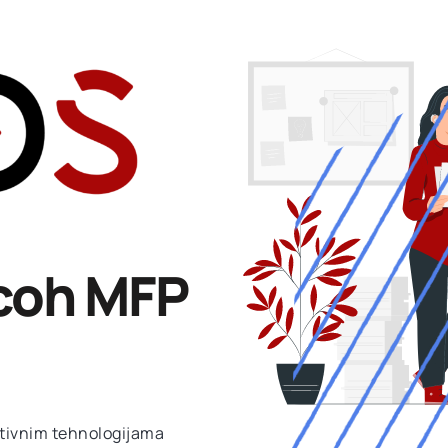
icoh MFP
ativnim tehnologijama