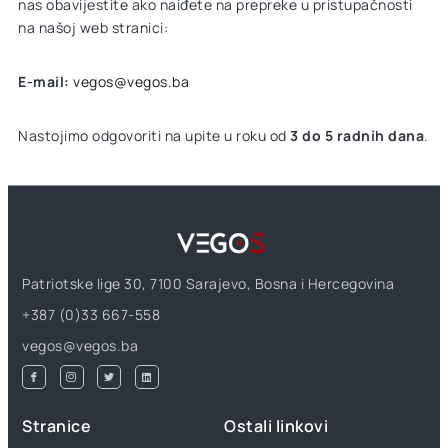
nas obavijestite ako naiđete na prepreke u pristupačnosti
na našoj web stranici:
E-mail:
vegos@vegos.ba
Nastojimo odgovoriti na upite u roku od
3 do 5 radnih dana
.
Patriotske lige 30, 7100 Sarajevo, Bosna i Hercegovina
+387 (0)33 667-558
vegos@vegos.ba
Stranice
Ostali linkovi